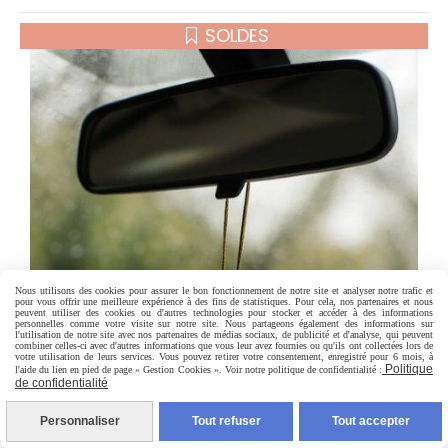
SOLDES
Nous utilisons des cookies pour assurer le bon fonctionnement de notre site et analyser notre trafic et
pour vous offrir une meilleure expérience à des fins de statistiques. Pour cela, nos partenaires et nous
peuvent utiliser des cookies ou d'autres technologies pour stocker et accéder à des informations
personnelles comme votre visite sur notre site. Nous partageons également des informations sur
l'utilisation de notre site avec nos partenaires de médias sociaux, de publicité et d'analyse, qui peuvent
combiner celles-ci avec d'autres informations que vous leur avez fournies ou qu'ils ont collectées lors de
votre utilisation de leurs services. Vous pouvez retirer votre consentement, enregistré pour 6 mois, à
Politique
l'aide du lien en pied de page « Gestion Cookies ». Voir notre politique de confidentialité :
de confidentialité
Personnaliser
Tout refuser
Tout accepter