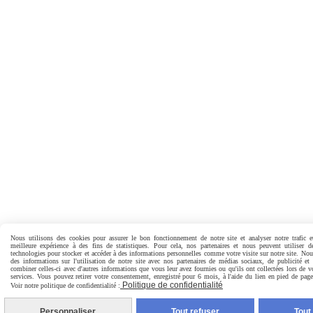
Nous utilisons des cookies pour assurer le bon fonctionnement de notre site et analyser notre trafic e
meilleure expérience à des fins de statistiques. Pour cela, nos partenaires et nous peuvent utiliser d
technologies pour stocker et accéder à des informations personnelles comme votre visite sur notre site. No
des informations sur l'utilisation de notre site avec nos partenaires de médias sociaux, de publicité et
combiner celles-ci avec d'autres informations que vous leur avez fournies ou qu'ils ont collectées lors de vo
services. Vous pouvez retirer votre consentement, enregistré pour 6 mois, à l'aide du lien en pied de pa
Politique de confidentialité
Voir notre politique de confidentialité :
Personnaliser
Tout refuser
Tout