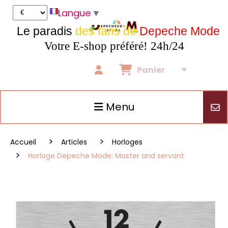
Panneau de gestion des cookies
Langue
▼
Le paradis
des fans de
Depeche Mode
Votre E-shop préféré! 24h/24
Panier
Menu
Accueil
Articles
Horloges
Horloge Depeche Mode: Master and servant