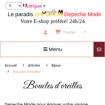
Panneau de gestion des cookies
Langue
▼
Le paradis
des fans de
Depeche Mode
Votre E-shop préféré! 24h/24
Panier
Menu
Accueil
Articles
Bijoux
Boucles d'oreilles
Boucles d'oreilles
Depeche Mode pour égayer votre visage.