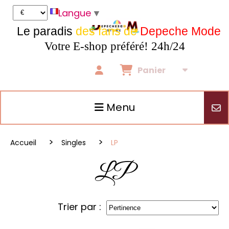
Panneau de gestion des cookies
Langue
▼
Le paradis
des fans de
Depeche Mode
Votre E-shop préféré! 24h/24
Panier
Menu
Accueil
Singles
LP
LP
Trier par :