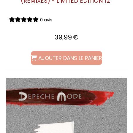
(REMIXES) - LIMITED EDITION 12"
0 avis
39,99
€
AJOUTER DANS LE PANIER