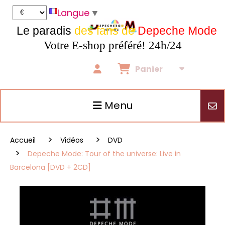
Panneau de gestion des cookies
Langue
▼
Le paradis
des fans de
Depeche Mode
Votre E-shop préféré! 24h/24
Panier
Menu
Accueil
Vidéos
DVD
Depeche Mode: Tour of the universe: Live in
Barcelona [DVD + 2CD]