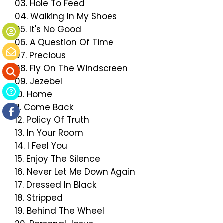
03. Hole To Feed
04. Walking In My Shoes
05. It's No Good
06. A Question Of Time
07. Precious
08. Fly On The Windscreen
09. Jezebel
10. Home
11. Come Back
12. Policy Of Truth
13. In Your Room
14. I Feel You
15. Enjoy The Silence
16. Never Let Me Down Again
17. Dressed In Black
18. Stripped
19. Behind The Wheel