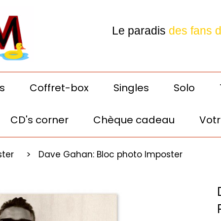
Le paradis
des fans 
Depeche Mode
s
Coffret-box
Singles
Solo
CD's corner
Chèque cadeau
Votr
Votre E-shop préféré! 24h
ster
Dave Gahan: Bloc photo Imposter