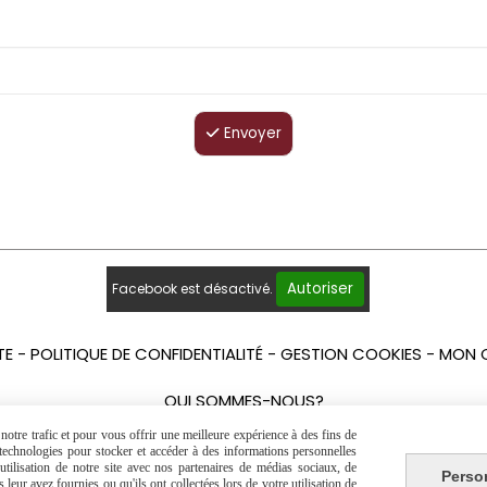
Envoyer
Autoriser
Facebook est désactivé.
TE
POLITIQUE DE CONFIDENTIALITÉ
GESTION COOKIES
MON 
QUI SOMMES-NOUS?
otre trafic et pour vous offrir une meilleure expérience à des fins de
s technologies pour stocker et accéder à des informations personnelles
tilisation de notre site avec nos partenaires de médias sociaux, de
Perso
leur avez fournies ou qu'ils ont collectées lors de votre utilisation de