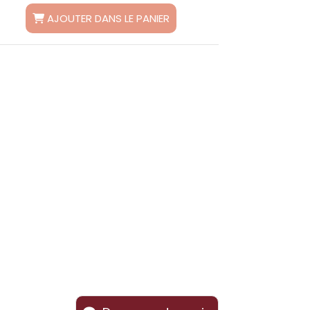
31,99
€
1 avis
AJOUTER DANS LE PANIER
AJ