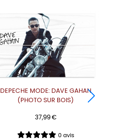
JOY THE SILENCE (PHOTO SUR
DEPECHE
BOIS - ÉDITION DELUXE)
(PH