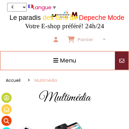
Panneau de gestion des cookies
Langue
▼
Le paradis
des fans de
Depeche Mode
Votre E-shop préféré! 24h/24
Panier
Menu
Accueil
Multimédia
Multimédia