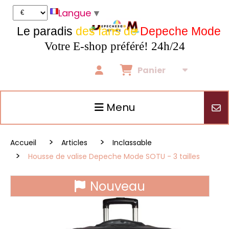
Panneau de gestion des cookies
Langue
▼
Le paradis
des fans de
Depeche Mode
Votre E-shop préféré! 24h/24
Panier
Menu
Accueil
Articles
Inclassable
Housse de valise Depeche Mode SOTU - 3 tailles
Nouveau