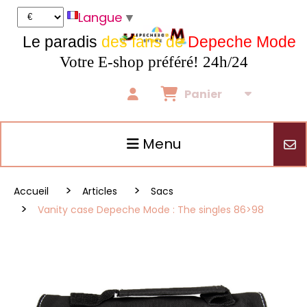
Panneau de gestion des cookies
Langue
▼
Le paradis
des fans de
Depeche Mode
Votre E-shop préféré! 24h/24
Panier
Menu
Accueil
Articles
Sacs
Vanity case Depeche Mode : The singles 86>98