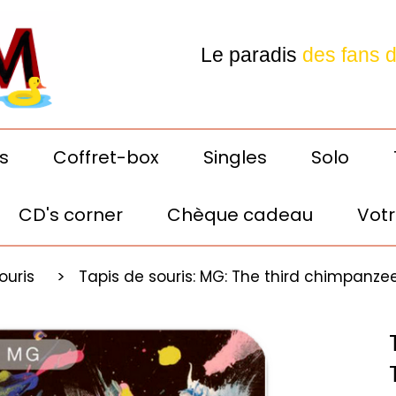
Le paradis
des fans 
Depeche Mode
s
Coffret-box
Singles
Solo
CD's corner
Chèque cadeau
Votr
Votre E-shop préféré! 24h
ouris
Tapis de souris: MG: The third chimpanz