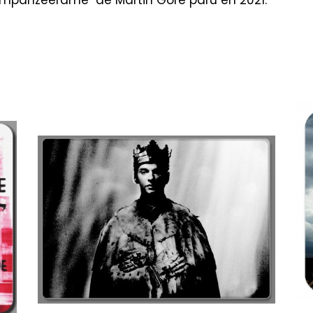
chimpanzeerame" de Martin Gore paru en 2021.