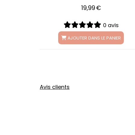
19,99
€
avis
0 avis
ANIER
AJOUTER DANS LE PANIER
Avis clients