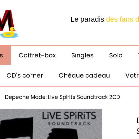
Le paradis
des fans 
Depeche Mode
s
Coffret-box
Singles
Solo
CD's corner
Chèque cadeau
Votr
Votre E-shop préféré! 24h
Depeche Mode: Live Spirits Soundtrack 2CD