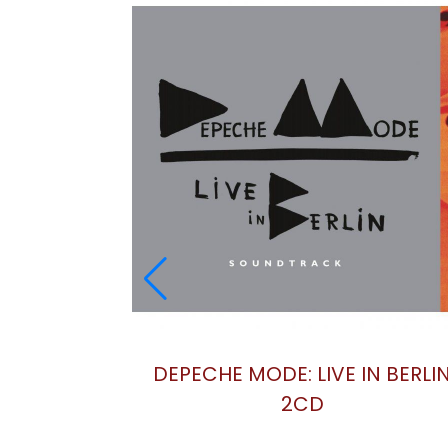
S IN THE
DEPECHE MODE: SONGS OF
 [CD/DVD]
FAITH AND DEVOTION [LIVE]