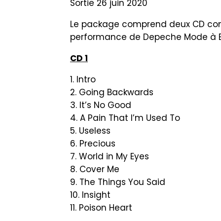
Sortie 26 juin 2020
Le package comprend deux CD conten
performance de Depeche Mode à Berl
CD 1
1. Intro
2. Going Backwards
3. It’s No Good
4. A Pain That I’m Used To
5. Useless
6. Precious
7. World in My Eyes
8. Cover Me
9. The Things You Said
10. Insight
11. Poison Heart