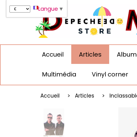
Panneau de gestion des cookies
Langue
▼
Accueil
Articles
Album
Multimédia
Vinyl corner
Accueil
Articles
Inclassab