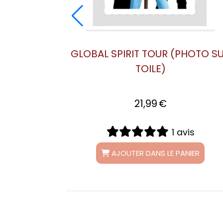
(PHOTO SUR BOIS)
37,99
€
G
0 avis
AJOUTER DANS LE PANIER
S