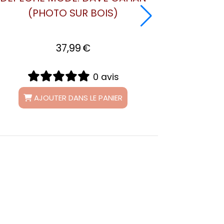
TO MORI - DIVERS
(PHOTO SU
MODÈLES
37,9
21,99
€
0 avis
AJOUTER DAN
AJOUTER DANS
LE PANIER