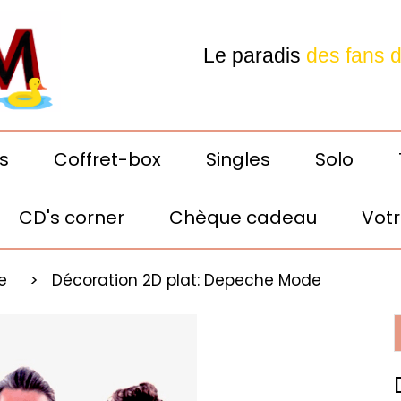
Le paradis
des fans 
Depeche Mode
s
Coffret-box
Singles
Solo
CD's corner
Chèque cadeau
Votr
Votre E-shop préféré! 24h
le
Décoration 2D plat: Depeche Mode