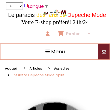
Panneau de gestion des cookies
Langue
▼
Le paradis
des fans de
Depeche Mode
Votre E-shop préféré! 24h/24
Panier
Menu
Accueil
Articles
Assiettes
Assiette Depeche Mode: Spirit