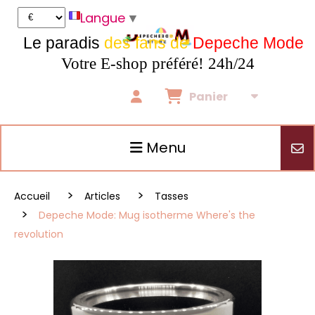
Panneau de gestion des cookies
Langue
▼
Le paradis
des fans de
Depeche Mode
Votre E-shop préféré! 24h/24
Panier
Menu
Accueil
Articles
Tasses
Depeche Mode: Mug isotherme Where's the
revolution