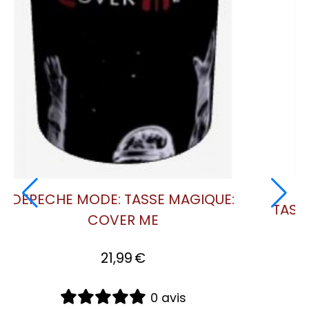
DEPECHE MODE: MUG ISOTHERME
E MODE
ENJOY THE SILENCE
26,90
€
0 avis