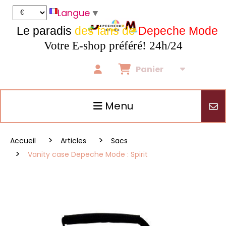
Panneau de gestion des cookies
Langue
▼
Le paradis
des fans de
Depeche Mode
Votre E-shop préféré! 24h/24
Panier
Menu
Accueil
Articles
Sacs
Vanity case Depeche Mode : Spirit