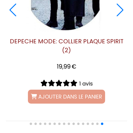
VANITY CASE : SOUNDS OF THE
V
UNIVERSE
27,99
€
0 avis
AJOUTER DANS LE PANIER