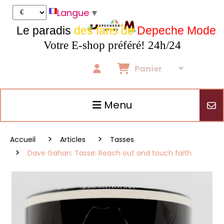
Panneau de gestion des cookies
Langue
▼
Le paradis
des fans de
Depeche Mode
Votre E-shop préféré! 24h/24
Panier
Menu
Accueil
Articles
Tasses
Dave Gahan: Tasse: Reach out and touch faith