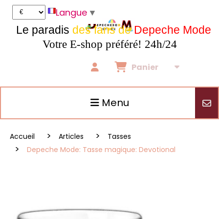
Panneau de gestion des cookies
Langue
▼
Le paradis
des fans de
Depeche Mode
Votre E-shop préféré! 24h/24
Panier
Menu
Accueil
Articles
Tasses
Depeche Mode: Tasse magique: Devotional