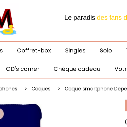
Le paradis
des fans 
Depeche Mode
s
Coffret-box
Singles
Solo
CD's corner
Chèque cadeau
Votr
Votre E-shop préféré! 24h
phones
Coques
Coque smartphone Depec