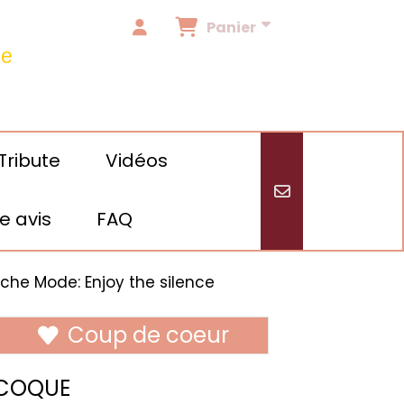
Panier
de
Tribute
Vidéos
e avis
FAQ
/24
he Mode: Enjoy the silence
Coup de coeur
COQUE