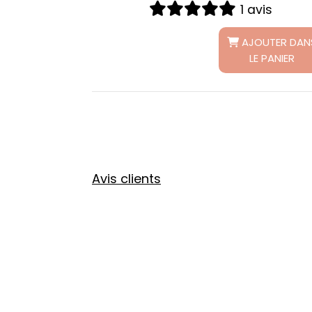
 avis
0 avis
AJOUTER DANS
AJOUTER D
LE PANIER
LE PANIER
Avis clients