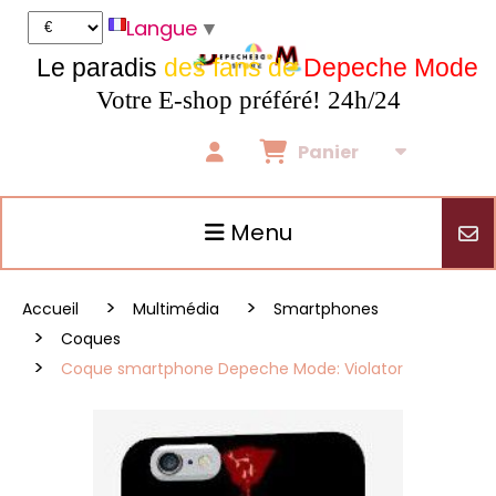
Panneau de gestion des cookies
Langue
▼
Le paradis
des fans de
Depeche Mode
Votre E-shop préféré! 24h/24
Panier
Menu
Accueil
Multimédia
Smartphones
Coques
Coque smartphone Depeche Mode: Violator