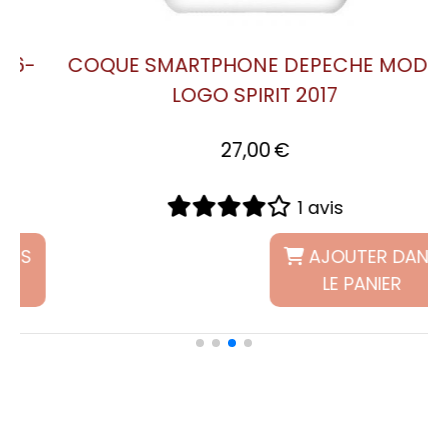
:
COQUE SMARTPHONE DEPECHE MODE:
DEVOTIONAL TOUR
27,00
€
1 avis
S
AJOUTER DANS
LE PANIER