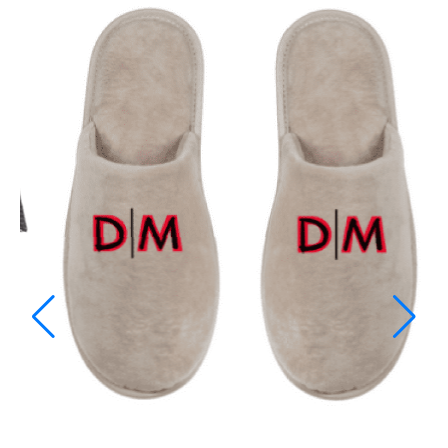
CASQUETTE DEPECHE MODE: WORLD IN
MY EYES
22,90
€