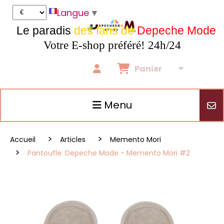
Panneau de gestion des cookies
Langue
▼
Le paradis
des fans de
Depeche Mode
Votre E-shop préféré! 24h/24
Panier
Menu
Accueil
Articles
Memento Mori
Pantoufle: Depeche Mode - Memento Mori #2