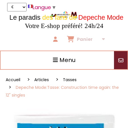
Panneau de gestion des cookies
Langue
▼
Le paradis
des fans de
Depeche Mode
Votre E-shop préféré! 24h/24
Panier
Menu
Accueil
Articles
Tasses
Depeche Mode:Tasse: Construction time again: the
12" singles