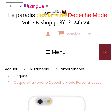
Panneau de gestion des cookies
Langue
▼
Le paradis
des fans de
Depeche Mode
Votre E-shop préféré! 24h/24
Panier
Menu
Accueil
Multimédia
Smartphones
Coques
Coque smartphone Depeche Mode:Personal Jesus