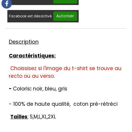
Autoriser
Facebook est désactivé.
Description
Caractéristiques:
Choissisez si l'image du t-shirt se trouve au
recto ou au verso.
-
Coloris
:
noir, bleu, gris
-
100%
de haute qualité
,
coton
pré-rétréci
Tailles
:
S,M,L,XL,2XL