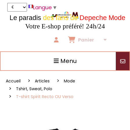
Panneau de gestion des cookies
Langue
▼
Le paradis
des fans de
Depeche Mode
Votre E-shop préféré! 24h/24
Panier
Menu
Accueil
Articles
Mode
Tshirt, Sweat, Polo
T-shirt Spirit Recto OU Verso