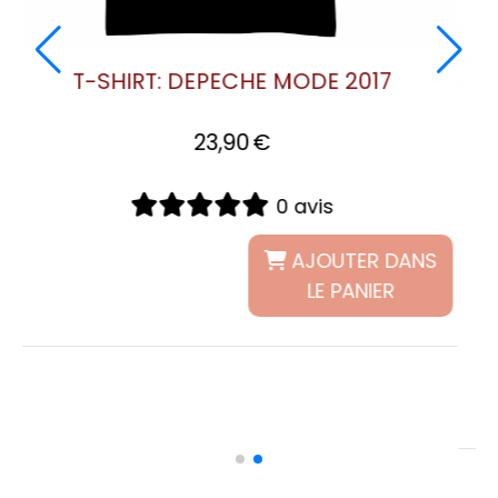
T-SHIRT: DEPECHE 
23,90
€
 2017-2018
0
9
€
0 avis
AJOUTER DANS
LE PANIER