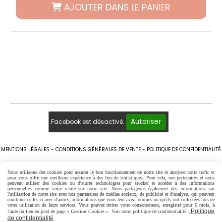
AJOUTER DANS LE PANIER
Autoriser
Facebook est désactivé.
MENTIONS LÉGALES
CONDITIONS GÉNÉRALES DE VENTE
POLITIQUE DE CONFIDENTIALITÉ
GESTION COOKIES
MON COMPTE
FAQ
MOYENS DE PAIEMENT
LIVRAISONS
Nous utilisons des cookies pour assurer le bon fonctionnement de notre site et analyser notre trafic et
pour vous offrir une meilleure expérience à des fins de statistiques. Pour cela, nos partenaires et nous
peuvent utiliser des cookies ou d'autres technologies pour stocker et accéder à des informations
QUI SOMMES-NOUS?
personnelles comme votre visite sur notre site. Nous partageons également des informations sur
l'utilisation de notre site avec nos partenaires de médias sociaux, de publicité et d'analyse, qui peuvent
combiner celles-ci avec d'autres informations que vous leur avez fournies ou qu'ils ont collectées lors de
votre utilisation de leurs services. Vous pouvez retirer votre consentement, enregistré pour 6 mois, à
Politique
l'aide du lien en pied de page « Gestion Cookies ». Voir notre politique de confidentialité :
de confidentialité