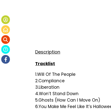
Description
Tracklist
1.Will Of The People
2.Compliance
3.Liberation
4.Won’t Stand Down
5.Ghosts (How Can I Move On)
6.You Make Me Feel Like It’s Hallowe