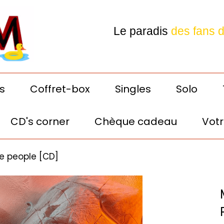
Le paradis
des fans 
Depeche Mode
s
Coffret-box
Singles
Solo
CD's corner
Chèque cadeau
Votr
Votre E-shop préféré! 24h
the people [CD]