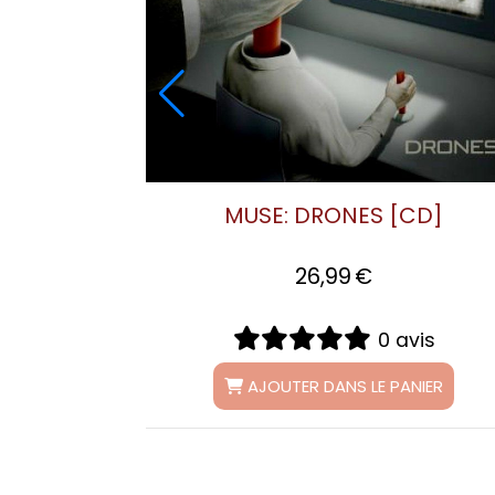
MUSE: THE 2ND LAW [CD]
26,99
€
0 avis
AJOUTER DANS LE PANIER