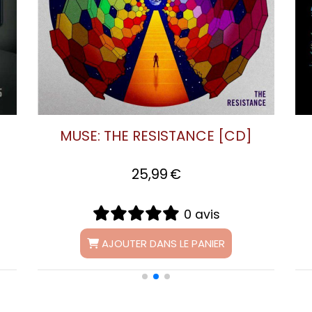
MUSE: DRONES [CD]
MUSE: THE 
26,99
€
2
0 avis
AJOUTER DANS LE PANIER
AJOUTER