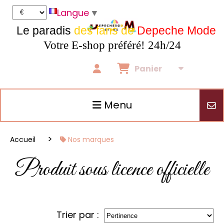
Panneau de gestion des cookies
Langue
▼
Le paradis
des fans de
Depeche Mode
Votre E-shop préféré! 24h/24
Panier
Menu
Accueil
Nos marques
Produit sous licence officielle
Trier par :